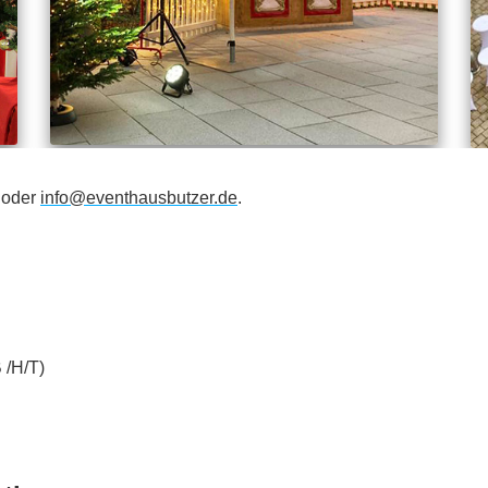
oder
info@eventhausbutzer.de
.
 /H/T)