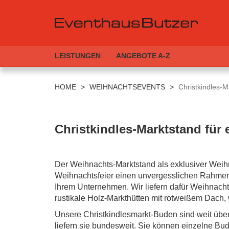
LEISTUNGEN
ANGEBOTE A-Z
Direkt
zum
HOME
>
WEIHNACHTSEVENTS
>
Christkindles-M
Inhalt
Christkindles-Marktstand für
Der Weihnachts-Marktstand als exklusiver Weihn
Weihnachtsfeier einen unvergesslichen Rahmen m
Ihrem Unternehmen. Wir liefern dafür Weihnach
rustikale Holz-Markthütten mit rotweißem Dach, wi
Unsere Christkindlesmarkt-Buden sind weit übe
liefern sie bundesweit. Sie können einzelne Bu